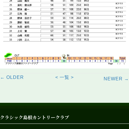
Posts
Posts
← OLDER
< 一覧 >
NEWER →
navigation
navigation
クラシック島根カントリークラブ