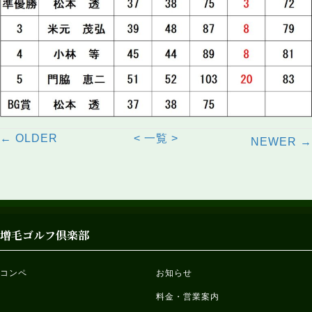
Posts
Posts
← OLDER
< 一覧 >
NEWER →
navigation
navigation
増毛ゴルフ倶楽部
コンペ
お知らせ
料金・営業案内