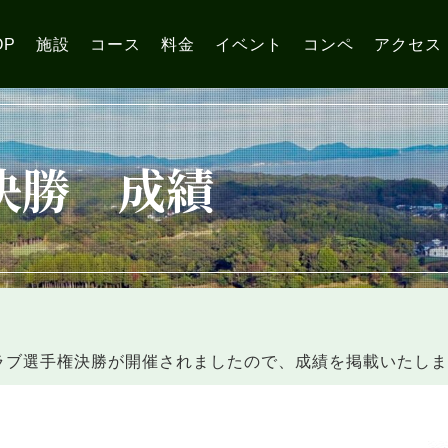
OP
施設
コース
料金
イベント
コンペ
アクセス
決勝 成績
にクラブ選手権決勝が開催されましたので、成績を掲載いたし